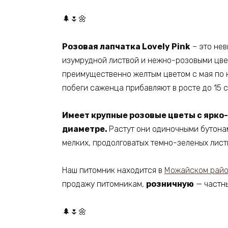
🌲🌷🌼
Розовая лапчатка Lovely Pink
– это нев
изумрудной листвой и нежно-розовыми цвет
преимущественно желтым цветом с мая по н
побеги саженца прибавляют в росте до 15 с
Имеет крупные розовые цветы с ярко-
диаметре.
Растут они одиночными бутонам
мелких, продолговатых темно-зеленых листь
Наш питомник находится в
Можайском райо
продажу питомникам,
розничную
— частны
🌲🌷🌼