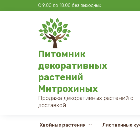
Перейти
С 9:00 до 18:00 без выходных
к
содержанию
Питомник
декоративных
растений
Митрохиных
Продажа декоративных растений с
доставкой
Хвойные растения
Лиственные ку