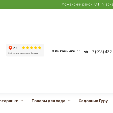
Можайский район, СНТ "Лесная 
О питомнике
+7 (915) 43
старники
Товары для сада
Садовник Гуру