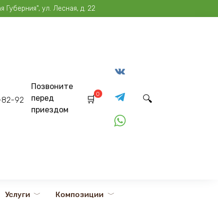
Губерния", ул. Лесная, д. 22
Позвоните
0
перед
2-82-92
приездом
Услуги
Композиции