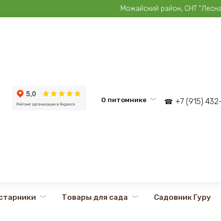
Можайский район, СНТ "Лесная 
О питомнике
+7 (915) 43
старники
Товары для сада
Садовник Гуру