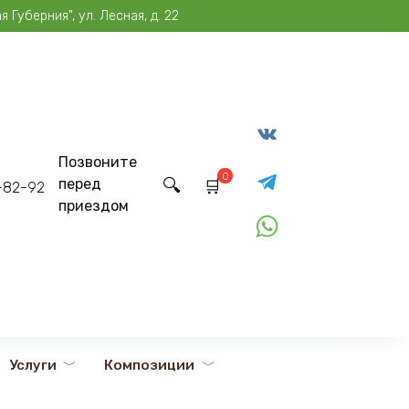
Губерния", ул. Лесная, д. 22
Позвоните
0
перед
2-82-92
приездом
Услуги
Композиции