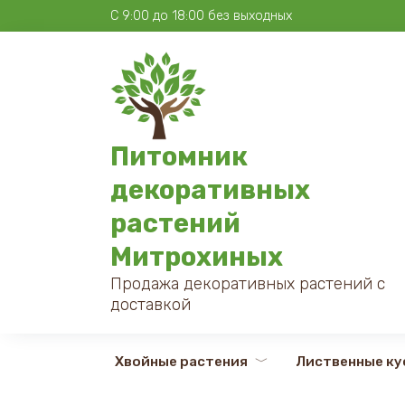
Перейти
С 9:00 до 18:00 без выходных
к
содержанию
Питомник
декоративных
растений
Митрохиных
Продажа декоративных растений с
доставкой
Хвойные растения
Лиственные ку