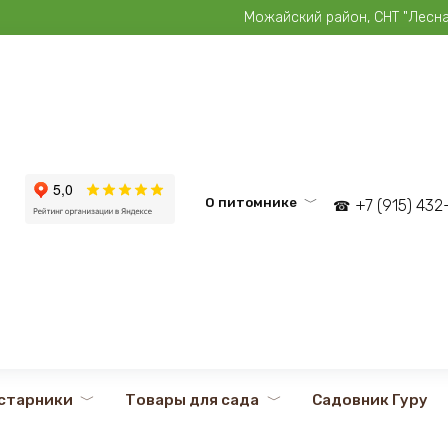
Можайский район, СНТ "Лесная 
О питомнике
+7 (915) 43
старники
Товары для сада
Садовник Гуру