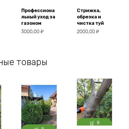
корзину
корзину
Профессиона
Стрижка,
Купить в
Купить в
один клик
один клик
льный уход за
обрезка и
газоном
чистка туй
3000,00
₽
2000,00
₽
ные товары
В
корзину