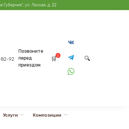
Губерния", ул. Лесная, д. 22
Позвоните
0
перед
2-82-92
приездом
Услуги
Композиции