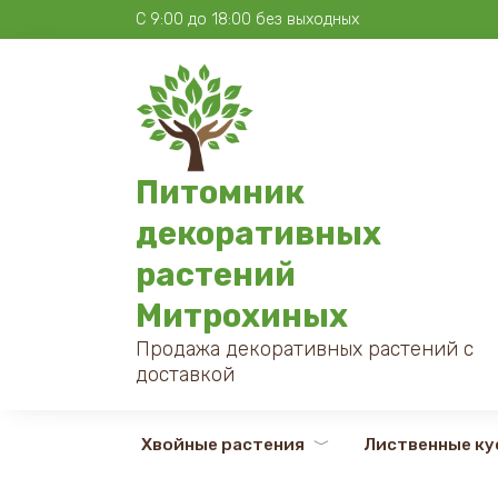
Перейти
С 9:00 до 18:00 без выходных
к
содержанию
Питомник
декоративных
растений
Митрохиных
Продажа декоративных растений с
доставкой
Хвойные растения
Лиственные ку