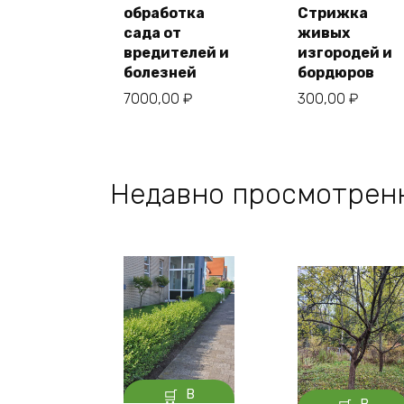
обработка
Стрижка
Купить в
Купить в
один клик
сада от
живых
один клик
вредителей и
изгородей и
болезней
бордюров
7000,00
₽
300,00
₽
Недавно просмотрен
В