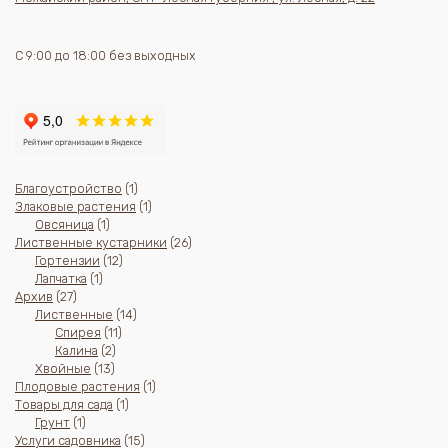
С 9:00 до 18:00 без выходных
1
Благоустройство
1
товар
1
Злаковые растения
1
1
товар
Овсяница
1
товар
26
Лиственные кустарники
26
12
товаров
Гортензии
12
1
товаров
Лапчатка
1
27
товар
Архив
27
товаров
14
Лиственные
14
11
товаров
Спирея
11
2
товаров
Калина
2
13
товара
Хвойные
13
товаров
1
Плодовые растения
1
1
товар
Товары для сада
1
1
товар
Грунт
1
товар
15
Услуги садовника
15