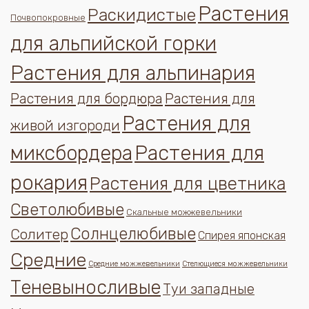
Растения
Раскидистые
Почвопокровные
для альпийской горки
Растения для альпинария
Растения для бордюра
Растения для
Растения для
живой изгороди
миксбордера
Растения для
рокария
Растения для цветника
Светолюбивые
Скальные можжевельники
Солнцелюбивые
Солитер
Спирея японская
Средние
Средние можжевельники
Стелющиеся можжевельники
Теневыносливые
Туи западные