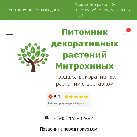
Перейти
Можайский район, СНТ
к
С 9:00 до 18:00 без выходных
"Лесная Губерния", ул. Лесная,
содержанию
д. 22
Питомник
0
декоративных
растений
Митрохиных
Продажа декоративных
растений с доставкой
+7 (915) 432-82-92
Позвоните перед приездом