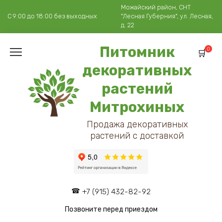
Перейти
Можайский район, СНТ
к
С 9:00 до 18:00 без выходных
"Лесная Губерния", ул. Лесная,
содержанию
д. 22
Питомник
0
декоративных
растений
Митрохиных
Продажа декоративных
растений с доставкой
+7 (915) 432-82-92
Позвоните перед приездом