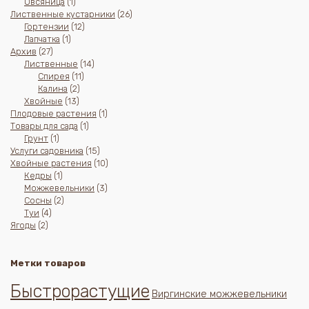
1
товар
Овсяница
1
товар
26
Лиственные кустарники
26
12
товаров
Гортензии
12
1
товаров
Лапчатка
1
27
товар
Архив
27
товаров
14
Лиственные
14
11
товаров
Спирея
11
2
товаров
Калина
2
13
товара
Хвойные
13
товаров
1
Плодовые растения
1
1
товар
Товары для сада
1
1
товар
Грунт
1
товар
15
Услуги садовника
15
товаров
10
Хвойные растения
10
1
товаров
Кедры
1
товар
3
Можжевельники
3
2
товара
Сосны
2
4
товара
Туи
4
2
товара
Ягоды
2
товара
Метки товаров
Быстрорастущие
Виргинские можжевельники