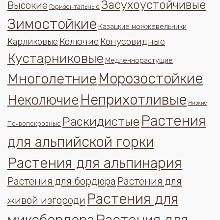
Засухоустойчивые
Высокие
Горизонтальные
Зимостойкие
Казацкие можжевельники
Колючие
Конусовидные
Карликовые
Кустарниковые
Медленнорастущие
Многолетние
Морозостойкие
Неприхотливые
Неколючие
Низкие
Растения
Раскидистые
Почвопокровные
для альпийской горки
Растения для альпинария
Растения для бордюра
Растения для
Растения для
живой изгороди
миксбордера
Растения для