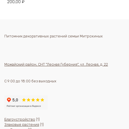
200,00
₽
Питомник декоративных растений семьи Митрохиных
Можайский район, СНТ "Лесная Губерния", ул. Лесная, д. 22
С 9:00 до 18:00 без выходных
1
Благоустройство
1
товар
1
Злаковые растения
1