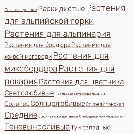
Растения
Раскидистые
Почвопокровные
для альпийской горки
Растения для альпинария
Растения для бордюра
Растения для
Растения для
живой изгороди
миксбордера
Растения для
рокария
Растения для цветника
Светолюбивые
Скальные можжевельники
Солнцелюбивые
Солитер
Спирея японская
Средние
Средние можжевельники
Стелющиеся можжевельники
Теневыносливые
Туи западные