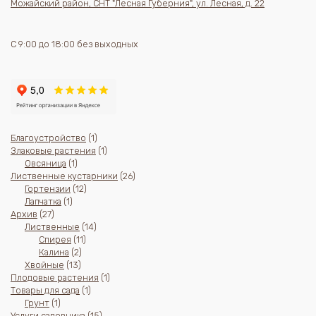
Можайский район, СНТ "Лесная Губерния", ул. Лесная, д. 22
С 9:00 до 18:00 без выходных
1
Благоустройство
1
товар
1
Злаковые растения
1
1
товар
Овсяница
1
товар
26
Лиственные кустарники
26
12
товаров
Гортензии
12
1
товаров
Лапчатка
1
27
товар
Архив
27
товаров
14
Лиственные
14
11
товаров
Спирея
11
2
товаров
Калина
2
13
товара
Хвойные
13
товаров
1
Плодовые растения
1
1
товар
Товары для сада
1
1
товар
Грунт
1
товар
15
Услуги садовника
15