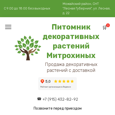
Перейти
Можайский район, СНТ
к
С 9:00 до 18:00 без выходных
"Лесная Губерния", ул. Лесная,
содержанию
д. 22
Питомник
0
декоративных
растений
Митрохиных
Продажа декоративных
растений с доставкой
+7 (915) 432-82-92
Позвоните перед приездом