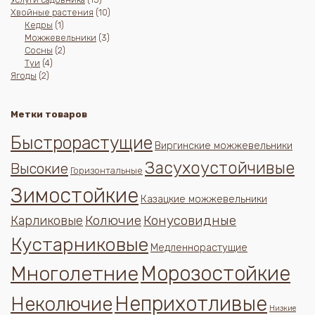
товаров
10
Хвойные растения
10
1
товаров
Кедры
1
товар
3
Можжевельники
3
2
товара
Сосны
2
4
товара
Туи
4
2
товара
Ягоды
2
товара
Метки товаров
Быстрорастущие
Виргинские можжевельники
Засухоустойчивые
Высокие
Горизонтальные
Зимостойкие
Казацкие можжевельники
Колючие
Конусовидные
Карликовые
Кустарниковые
Медленнорастущие
Многолетние
Морозостойкие
Неприхотливые
Неколючие
Низкие