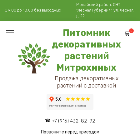
Перейти
Можайский район, СНТ
к
С 9:00 до 18:00 без выходных
"Лесная Губерния", ул. Лесная,
содержанию
д. 22
Питомник
0
декоративных
растений
Митрохиных
Продажа декоративных
растений с доставкой
+7 (915) 432-82-92
Позвоните перед приездом