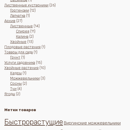
товар
26
Лиственные кустарники
26
12
товаров
Гортензии
12
1
товаров
Лапчатка
1
27
товар
Архив
27
товаров
14
Лиственные
14
11
товаров
Спирея
11
2
товаров
Калина
2
13
товара
Хвойные
13
товаров
1
Плодовые растения
1
1
товар
Товары для сада
1
1
товар
Грунт
1
товар
15
Услуги садовника
15
товаров
10
Хвойные растения
10
1
товаров
Кедры
1
товар
3
Можжевельники
3
2
товара
Сосны
2
4
товара
Туи
4
2
товара
Ягоды
2
товара
Метки товаров
Быстрорастущие
Виргинские можжевельники