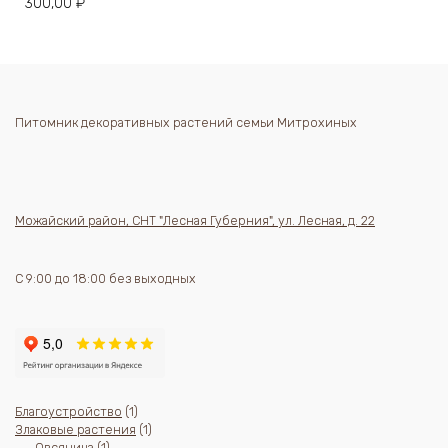
300,00
₽
Питомник декоративных растений семьи Митрохиных
Можайский район, СНТ "Лесная Губерния", ул. Лесная, д. 22
С 9:00 до 18:00 без выходных
1
Благоустройство
1
товар
1
Злаковые растения
1
1
товар
Овсяница
1