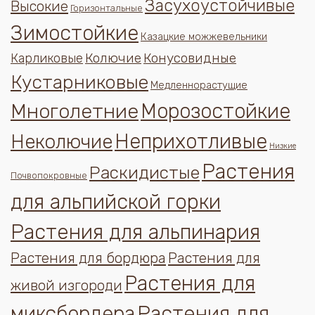
Засухоустойчивые
Высокие
Горизонтальные
Зимостойкие
Казацкие можжевельники
Колючие
Конусовидные
Карликовые
Кустарниковые
Медленнорастущие
Многолетние
Морозостойкие
Неприхотливые
Неколючие
Низкие
Растения
Раскидистые
Почвопокровные
для альпийской горки
Растения для альпинария
Растения для бордюра
Растения для
Растения для
живой изгороди
миксбордера
Растения для